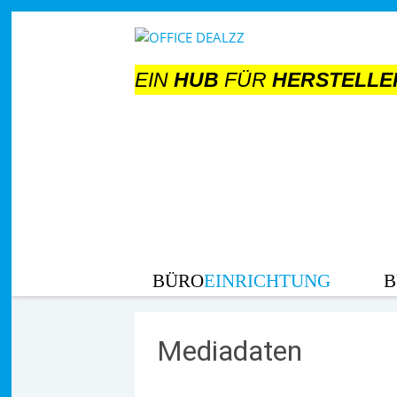
Direkt
zum
Inhalt
EIN
HUB
FÜR
HERSTELLE
BÜRO
EINRICHTUNG
B
Mediadaten