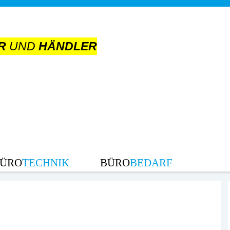
R
UND
HÄNDLER
ÜRO
TECHNIK
BÜRO
BEDARF