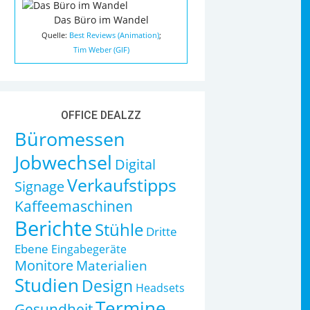
Das Büro im Wandel
Quelle:
Best Reviews (Animation)
;
Tim Weber (GIF)
OFFICE DEALZZ
Büromessen
Jobwechsel
Digital
Verkaufstipps
Signage
Kaffeemaschinen
Berichte
Stühle
Dritte
Ebene
Eingabegeräte
Monitore
Materialien
Studien
Design
Headsets
Termine
Gesundheit